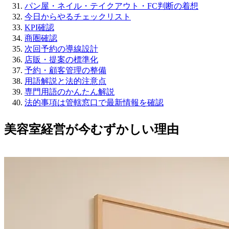
パン屋・ネイル・テイクアウト・FC判断の着想
今日からやるチェックリスト
KPI確認
商圏確認
次回予約の導線設計
店販・提案の標準化
予約・顧客管理の整備
用語解説と法的注意点
専門用語のかんたん解説
法的事項は管轄窓口で最新情報を確認
美容室経営が今むずかしい理由