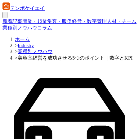
テンポケイエイ
新着記事
開業・起業
集客・販促
経営・数字管理
人材・チーム
業種別ノウハウ
コラム
ホーム
>
Industry
>
業種別ノウハウ
>
美容室経営を成功させる5つのポイント｜数字とKPI