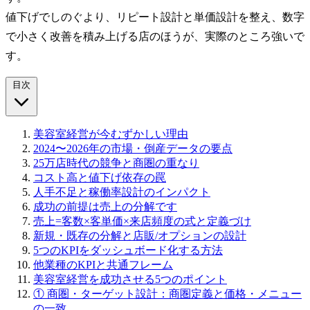
値下げでしのぐより、リピート設計と単価設計を整え、数字
で小さく改善を積み上げる店のほうが、実際のところ強いで
す。
目次
美容室経営が今むずかしい理由
2024〜2026年の市場・倒産データの要点
25万店時代の競争と商圏の重なり
コスト高と値下げ依存の罠
人手不足と稼働率設計のインパクト
成功の前提は売上の分解です
売上=客数×客単価×来店頻度の式と定義づけ
新規・既存の分解と店販/オプションの設計
5つのKPIをダッシュボード化する方法
他業種のKPIと共通フレーム
美容室経営を成功させる5つのポイント
① 商圏・ターゲット設計：商圏定義と価格・メニュー
の一致