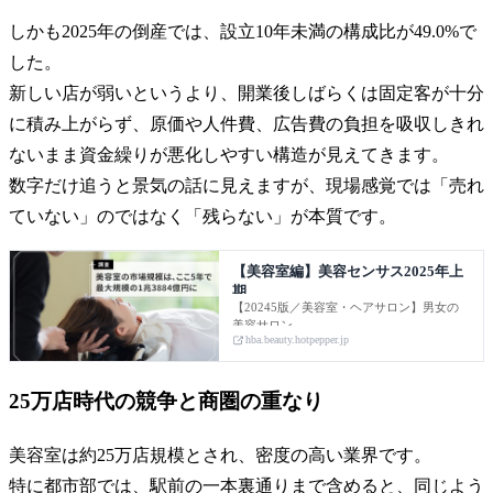
しかも2025年の倒産では、設立10年未満の構成比が49.0%で
した。
新しい店が弱いというより、開業後しばらくは固定客が十分
に積み上がらず、原価や人件費、広告費の負担を吸収しきれ
ないまま資金繰りが悪化しやすい構造が見えてきます。
数字だけ追うと景気の話に見えますが、現場感覚では「売れ
ていない」のではなく「残らない」が本質です。
【美容室編】美容センサス2025年上
期
【20245版／美容室・ヘアサロン】男女の
美容サロン
hba.beauty.hotpepper.jp
25万店時代の競争と商圏の重なり
美容室は約25万店規模とされ、密度の高い業界です。
特に都市部では、駅前の一本裏通りまで含めると、同じよう