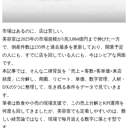
市場はあるのに、店は苦しい。美容室は2025年の市場規模
が1兆3,884億円まで伸びた一方で、倒産件数は235件と過去
テンポケイエイ
最多を更新しており、開業予定の人にも、すでに店を回し
ている人にも、今はかなりシビアな局面です。
市場はあるのに、店は苦しい。
美容室は2025年の市場規模が1兆3,884億円まで伸びた一方
で、倒産件数は235件と過去最多を更新しており、開業予定
の人にも、すでに店を回している人にも、今はシビアな局面
です。
本記事では、そんな二律背反を「売上＝客数×客単価×来店
頻度」に分解し、商圏、リピート、単価、数字管理、人材・
DXの5つに整理して、生き残る条件をデータで見ていきま
す。
筆者は飲食や小売の現場支援で、この売上分解とKPI運用を
何度も回してきましたが、美容室でも定着しやすいのは、難
しい経営論ではなく、現場で毎月追える数字に落とす型で
す。