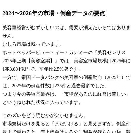
2024〜2026年の市場・倒産データの要点
美容室経営がむずかしいのは、需要が消えたからではありま
せん。
むしろ市場は残っています。
ホットペッパービューティーアカデミーの『美容センサス
2025年上期【美容室編】』では、美容室市場規模は2025年に
1兆3,884億円で、前年比2.5%増です。
一方で、帝国データバンクの美容室の倒産動向（2025年）で
は、2025年の倒産件数は235件と過去最多でした。
つまり今の美容室業界は、「市場があるのに経営は苦しい」
というねじれた状況に入っています。
このズレをどう読むかが欠かせません。
市場規模だけを見ると「まだいける」と見えますが、倒産件
数まで重ねると、売上機会はあるのに利益が残らない店、競