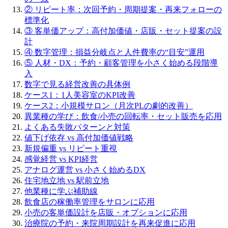
② リピート率：次回予約・周期提案・再来フォローの
標準化
③ 客単価アップ：高付加価値・店販・セット提案の設
計
④ 数字管理：損益分岐点と人件費率の“目安”運用
⑤ 人材・DX：予約・顧客管理を小さく始める段階導
入
数字で見る経営改善の具体例
ケース1：1人美容室のKPI改善
ケース2：小規模サロン（月次PLの劇的改善）
異業種の学び：飲食/小売の回転率・セット販売を応用
よくある失敗パターンと対策
値下げ依存 vs 高付加価値戦略
新規偏重 vs リピート重視
感覚経営 vs KPI経営
アナログ運営 vs 小さく始めるDX
住宅地立地 vs 駅前立地
他業種に学ぶ補助線
飲食店の稼働率管理をサロンに応用
小売の客単価設計を店販・オプションに応用
治療院の予約・来院周期設計を再来促進に応用