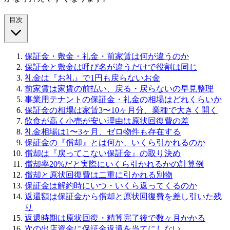
目次
保証金・敷金・礼金・前家賃は何が違うのか
保証金と敷金は呼び名が違うだけで役割は同じ
礼金は『お礼』で1円も戻らないお金
前家賃は家賃の前払い、戻る・戻らないの早見整理
事業用テナントの保証金・礼金の相場はどれくらいか
保証金の相場は家賃3〜10ヶ月分、業種で大きく開く
飲食が高く小売が安い理由は原状回復費の差
礼金相場は1〜3ヶ月、ゼロ物件も存在する
保証金の『償却』とは何か、いくら引かれるのか
償却は『戻ってこない保証金』の取り決め
償却率20%だと実際にいくら引かれるかの計算例
償却と原状回復費は二重に引かれる別物
保証金は解約時にいつ・いくら返ってくるのか
返還額は保証金から償却と原状回復費を差し引いた残
り
返還時期は原状回復・精算完了後で数ヶ月かかる
次の出店資金に保証金返還を当てにしない