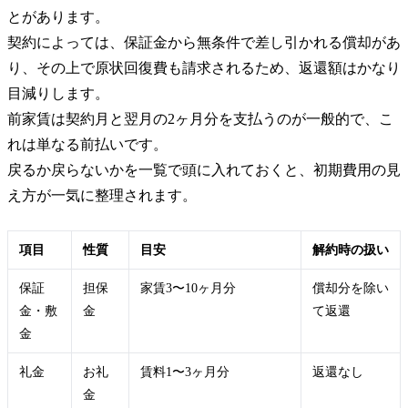
とがあります。
契約によっては、保証金から無条件で差し引かれる償却があ
り、その上で原状回復費も請求されるため、返還額はかなり
目減りします。
前家賃は契約月と翌月の2ヶ月分を支払うのが一般的で、こ
れは単なる前払いです。
戻るか戻らないかを一覧で頭に入れておくと、初期費用の見
え方が一気に整理されます。
項目
性質
目安
解約時の扱い
保証
担保
家賃3〜10ヶ月分
償却分を除い
金・敷
金
て返還
金
礼金
お礼
賃料1〜3ヶ月分
返還なし
金