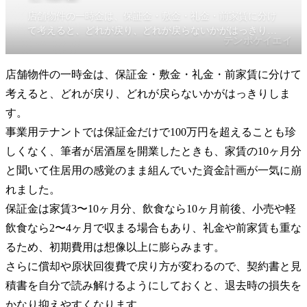
店舗物件の一時金は、保証金・敷金・礼金・前家賃に分け
て考えると、どれが戻り、どれが戻らないかがはっきりし
テンポケイエイ
ます。事業用テナントでは保証金だけで100万円を超える
ことも珍しくなく、筆者が居酒屋を開業したときも、家賃
店舗物件の一時金は、保証金・敷金・礼金・前家賃に分けて
の10ヶ月分と聞いて住居用の感覚のまま組んでいた資金計
画が一気に崩れました。
考えると、どれが戻り、どれが戻らないかがはっきりしま
す。
事業用テナントでは保証金だけで100万円を超えることも珍
しくなく、筆者が居酒屋を開業したときも、家賃の10ヶ月分
と聞いて住居用の感覚のまま組んでいた資金計画が一気に崩
れました。
保証金は家賃3〜10ヶ月分、飲食なら10ヶ月前後、小売や軽
飲食なら2〜4ヶ月で収まる場合もあり、礼金や前家賃も重な
るため、初期費用は想像以上に膨らみます。
さらに償却や原状回復費で戻り方が変わるので、契約書と見
積書を自分で読み解けるようにしておくと、退去時の損失を
かなり抑えやすくなります。