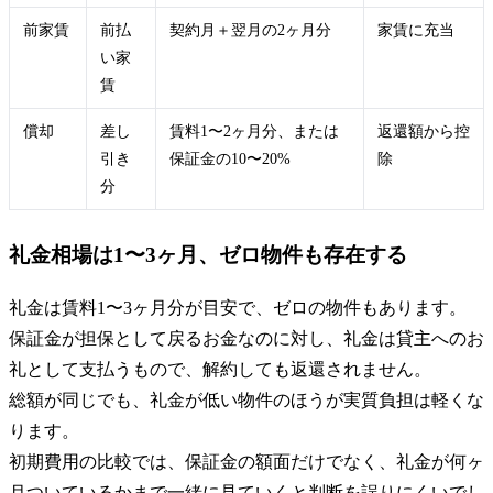
前家賃
前払
契約月＋翌月の2ヶ月分
家賃に充当
い家
賃
償却
差し
賃料1〜2ヶ月分、または
返還額から控
引き
保証金の10〜20%
除
分
礼金相場は1〜3ヶ月、ゼロ物件も存在する
礼金は賃料1〜3ヶ月分が目安で、ゼロの物件もあります。
保証金が担保として戻るお金なのに対し、礼金は貸主へのお
礼として支払うもので、解約しても返還されません。
総額が同じでも、礼金が低い物件のほうが実質負担は軽くな
ります。
初期費用の比較では、保証金の額面だけでなく、礼金が何ヶ
月ついているかまで一緒に見ていくと判断を誤りにくいでし