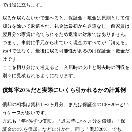
では役に立ちます。
戻るか戻らないかで並べると、保証金・敷金は原則として償
却分を除いて返還され、礼金は最初から返還なし、前家賃は
翌月分の家賃に充てられるため返還の対象ではありません。
つまり、事前に手元から出ていく現金のすべてが「消える」
わけではなく、最後に戻る可能性があるのは保証金・敷金だ
けです。
ここを切り分けて考えると、入居時の支出と退去時の回収を
別々に見積もれるようになります。
償却率20%だと実際にいくら引かれるかの計算例
償却の相場は賃料1〜2ヶ月分、または保証金の10〜20%とい
うケースが多いです。
方式も『年○%ずつ償却』『退去時に○ヶ月分を償却』『保
証金の○%を償却』などに分かれ、同じ「償却20%」でも、