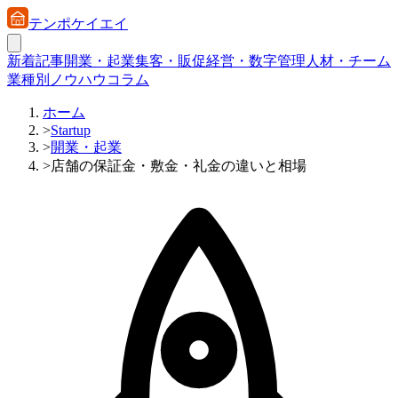
テンポケイエイ
新着記事
開業・起業
集客・販促
経営・数字管理
人材・チーム
業種別ノウハウ
コラム
ホーム
>
Startup
>
開業・起業
>
店舗の保証金・敷金・礼金の違いと相場