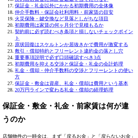
保証金・礼金以外にかかる初期費用の全体像
仲介手数料・保証会社利用料・前家賃の目安
火災保険・鍵交換など見落としがちな項目
初期費用は家賃の何ヶ月分で見積もるか
契約前に必ず読むべき条項と損しないチェックポイン
ト
原状回復はスケルトンか居抜きかで費用が激変する
敷引・償却特約とフリーレント違約金の落とし穴
重要事項説明で必ず口頭確認すべき3点
初期費用を抑える交渉と保証金・礼金の会計処理
礼金・償却・仲介手数料の交渉とフリーレントの使い
方
保証金・敷金は資産、礼金・償却は費用という基本
20万円ラインで変わる礼金・償却の経理処理
保証金・敷金・礼金・前家賃は何が違
うのか
店舗物件の一時金は、まず「戻るお金」と「戻らないお金」