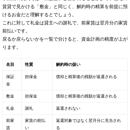
賃貸で見かける「敷金」と同じく、解約時の精算を前提に預
けるお金だと理解するとでしょう。
これに対して礼金は貸主への謝礼で、前家賃は翌月分の家賃
前払いです。
戻るか戻らないかを一覧で分けると、資金計画の精度が上が
ります。
名目
性質
解約時の扱い
保証
担保金
償却と精算後の残額が返還される
金
敷金
担保金
償却と精算後の残額が返還される
礼金
謝礼
返還されない
前家
家賃の前払
返還対象ではなく翌月分に充当され
賃
い
る