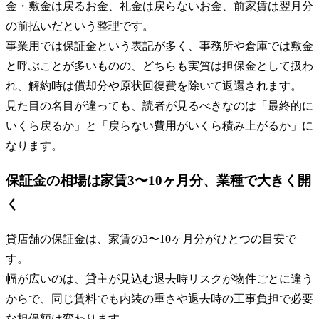
金・敷金は戻るお金、礼金は戻らないお金、前家賃は翌月分
の前払いだという整理です。
事業用では保証金という表記が多く、事務所や倉庫では敷金
と呼ぶことが多いものの、どちらも実質は担保金として扱わ
れ、解約時は償却分や原状回復費を除いて返還されます。
見た目の名目が違っても、読者が見るべきなのは「最終的に
いくら戻るか」と「戻らない費用がいくら積み上がるか」に
なります。
保証金の相場は家賃3〜10ヶ月分、業種で大きく開
く
貸店舗の保証金は、家賃の3〜10ヶ月分がひとつの目安で
す。
幅が広いのは、貸主が見込む退去時リスクが物件ごとに違う
からで、同じ賃料でも内装の重さや退去時の工事負担で必要
な担保額は変わります。