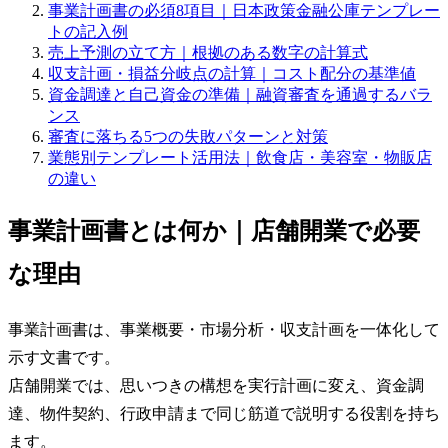
事業計画書の必須8項目｜日本政策金融公庫テンプレー
トの記入例
売上予測の立て方｜根拠のある数字の計算式
収支計画・損益分岐点の計算｜コスト配分の基準値
資金調達と自己資金の準備｜融資審査を通過するバラ
ンス
審査に落ちる5つの失敗パターンと対策
業態別テンプレート活用法｜飲食店・美容室・物販店
の違い
事業計画書とは何か｜店舗開業で必要
な理由
事業計画書は、事業概要・市場分析・収支計画を一体化して
示す文書です。
店舗開業では、思いつきの構想を実行計画に変え、資金調
達、物件契約、行政申請まで同じ筋道で説明する役割を持ち
ます。