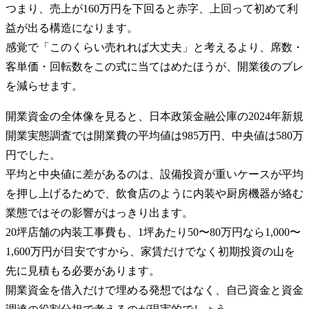
つまり、売上が160万円を下回ると赤字、上回って初めて利
益が出る構造になります。
感覚で「このくらい売れれば大丈夫」と考えるより、席数・
客単価・回転数をこの式に当てはめたほうが、開業後のブレ
を減らせます。
開業資金の全体像を見ると、日本政策金融公庫の2024年新規
開業実態調査では開業費の平均値は985万円、中央値は580万
円でした。
平均と中央値に差があるのは、設備投資が重いケースが平均
を押し上げるためで、飲食店のように内装や厨房機器が絡む
業態ではその影響がはっきり出ます。
20坪店舗の内装工事費も、1坪あたり50〜80万円なら1,000〜
1,600万円が目安ですから、家賃だけでなく初期投資の山を
先に見積もる必要があります。
開業資金を借入だけで埋める発想ではなく、自己資金と資金