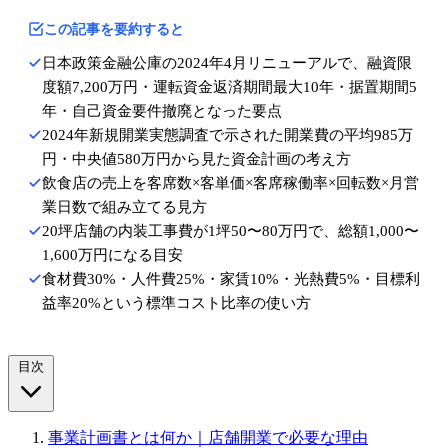
この記事を要約すると
日本政策金融公庫の2024年4月リニューアルで、融資限
度額7,200万円・運転資金返済期間最大10年・据置期間5
年・自己資金要件撤廃となった要点
2024年新規開業実態調査で示された開業費の平均985万
円・中央値580万円から見た資金計画の考え方
飲食店の売上を客席数×客単価×客席稼働率×回転数×月営
業日数で組み立てる見方
20坪店舗の内装工事費が1坪50〜80万円で、総額1,000〜
1,600万円になる目安
食材費30%・人件費25%・家賃10%・光熱費5%・目標利
益率20%という標準コスト比率の使い方
目次
事業計画書とは何か｜店舗開業で必要な理由