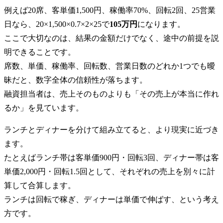
例えば20席、客単価1,500円、稼働率70%、回転2回、25営業
日なら、20×1,500×0.7×2×25で
105万円
になります。
ここで大切なのは、結果の金額だけでなく、途中の前提を説
明できることです。
席数、単価、稼働率、回転数、営業日数のどれか1つでも曖
昧だと、数字全体の信頼性が落ちます。
融資担当者は、売上そのものよりも「その売上が本当に作れ
るか」を見ています。
ランチとディナーを分けて組み立てると、より現実に近づき
ます。
たとえばランチ帯は客単価900円・回転3回、ディナー帯は客
単価2,000円・回転1.5回として、それぞれの売上を別々に計
算して合算します。
ランチは回転で稼ぎ、ディナーは単価で伸ばす、という考え
方です。