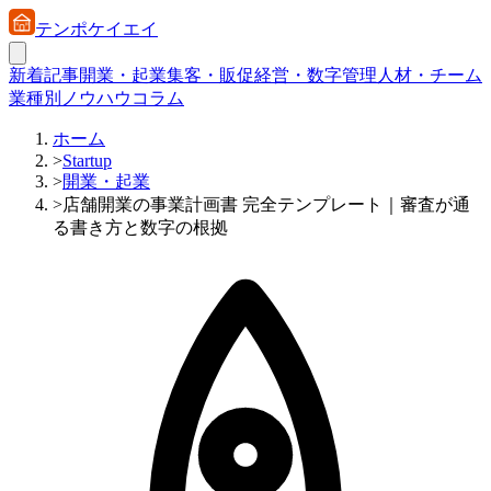
テンポケイエイ
新着記事
開業・起業
集客・販促
経営・数字管理
人材・チーム
業種別ノウハウ
コラム
ホーム
>
Startup
>
開業・起業
>
店舗開業の事業計画書 完全テンプレート｜審査が通
る書き方と数字の根拠