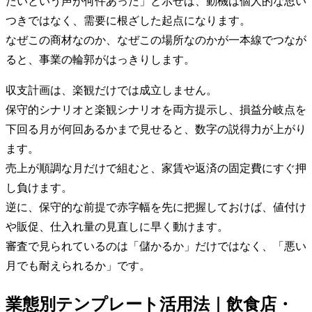
たいという声が何件あった」と示せば、動機は個人的な思い
つきではなく、需要に根ざした起点になります。
なぜこの商材なのか、なぜこの場所なのかが一本線でつなが
ると、事業の輪郭がはっきりします。
収支計画は、楽観だけでは成立しません。
保守的シナリオと楽観シナリオを両方提示し、損益分岐点を
下回る月が何回あるかまで見せると、数字の説得力が上がり
ます。
売上が順調な月だけで組むと、家賃や返済の固定費にすぐ押
し負けます。
逆に、保守的な前提で赤字幅を先に把握しておけば、値付け
や販促、仕入れ量の見直しに早く動けます。
審査で見られているのは「儲かるか」だけではなく、「悪い
月でも耐えられるか」です。
業態別テンプレート活用法｜飲食店・