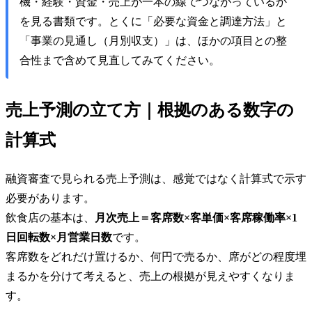
機・経験・資金・売上が一本の線でつながっているか
を見る書類です。とくに「必要な資金と調達方法」と
「事業の見通し（月別収支）」は、ほかの項目との整
合性まで含めて見直してみてください。
売上予測の立て方｜根拠のある数字の
計算式
融資審査で見られる売上予測は、感覚ではなく計算式で示す
必要があります。
飲食店の基本は、
月次売上＝客席数×客単価×客席稼働率×1
日回転数×月営業日数
です。
客席数をどれだけ置けるか、何円で売るか、席がどの程度埋
まるかを分けて考えると、売上の根拠が見えやすくなりま
す。