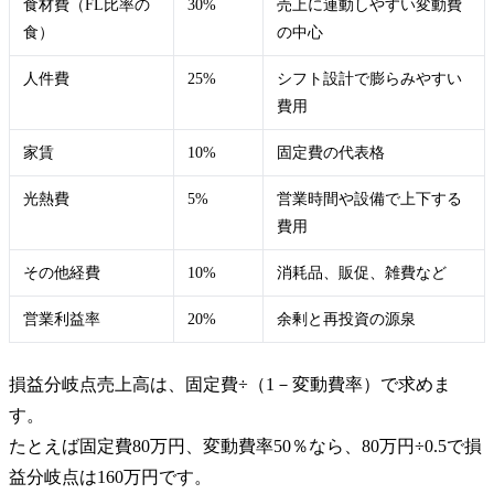
食材費（FL比率の
30%
売上に連動しやすい変動費
食）
の中心
人件費
25%
シフト設計で膨らみやすい
費用
家賃
10%
固定費の代表格
光熱費
5%
営業時間や設備で上下する
費用
その他経費
10%
消耗品、販促、雑費など
営業利益率
20%
余剰と再投資の源泉
損益分岐点売上高は、固定費÷（1－変動費率）で求めま
す。
たとえば固定費80万円、変動費率50％なら、80万円÷0.5で損
益分岐点は160万円です。