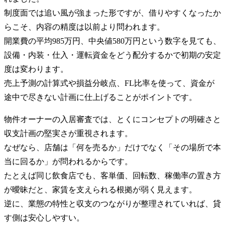
制度面では追い風が強まった形ですが、借りやすくなったか
らこそ、内容の精度は以前より問われます。
開業費の平均985万円、中央値580万円という数字を見ても、
設備・内装・仕入・運転資金をどう配分するかで初期の安定
度は変わります。
売上予測の計算式や損益分岐点、FL比率を使って、資金が
途中で尽きない計画に仕上げることがポイントです。
物件オーナーの入居審査では、とくにコンセプトの明確さと
収支計画の堅実さが重視されます。
なぜなら、店舗は「何を売るか」だけでなく「その場所で本
当に回るか」が問われるからです。
たとえば同じ飲食店でも、客単価、回転数、稼働率の置き方
が曖昧だと、家賃を支えられる根拠が弱く見えます。
逆に、業態の特性と収支のつながりが整理されていれば、貸
す側は安心しやすい。