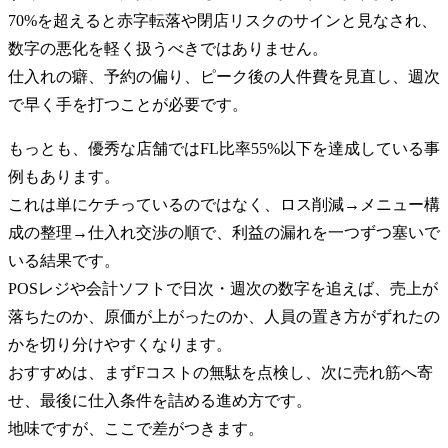
70%を超えると赤字転落や閉店リスクのサインと見なされ、
数字の悪化を軽く扱うべきではありません。
仕入れの癖、予約の偏り、ピーク後の人件費を見直し、週次
で早く手を打つことが必要です。
もっとも、優秀な店舗ではFL比率55%以下を達成している事
例もあります。
これは単にケチっているのではなく、ロス削減→メニュー構
成の整理→仕入れ交渉の順で、利益の漏れを一つずつ塞いで
いる結果です。
POSレジや会計ソフトで日次・週次の数字を追えば、売上が
落ちたのか、原価が上がったのか、人員の置き方がずれたの
かを切り分けやすくなります。
おすすめは、まずFコストの無駄を点検し、次に売れ筋へ寄
せ、最後に仕入条件を詰める進め方です。
地味ですが、ここで差がつきます。