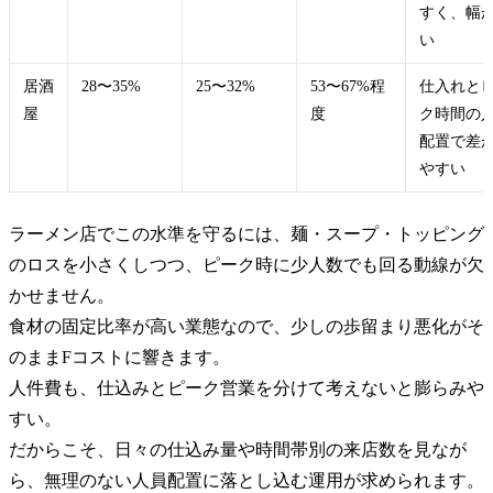
すく、幅
い
居酒
28〜35%
25〜32%
53〜67%程
仕入れと
屋
度
ク時間の
配置で差
やすい
ラーメン店でこの水準を守るには、麺・スープ・トッピング
のロスを小さくしつつ、ピーク時に少人数でも回る動線が欠
かせません。
食材の固定比率が高い業態なので、少しの歩留まり悪化がそ
のままFコストに響きます。
人件費も、仕込みとピーク営業を分けて考えないと膨らみや
すい。
だからこそ、日々の仕込み量や時間帯別の来店数を見なが
ら、無理のない人員配置に落とし込む運用が求められます。