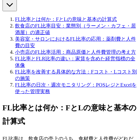
FL比率とは何か：FとLの意味と基本の計算式
飲食店のFL比率目安：業態別（ラーメン・カフェ・居
酒屋）の適正値
美容室・サロンにおけるFL比率の応用：薬剤費と人件
費の目安
小売店のFL比率活用：商品原価と人件費管理の考え方
FL比率とFLR比率の違い：家賃を含めた経営指標の全
体像
FL比率を改善する具体的な方法：Fコスト・Lコスト別
の施策
FL比率の日次・週次モニタリング：POSレジとExcelを
使った管理実務
FL比率とは何か：FとLの意味と基本の
計算式
FL比率は、飲食店の売上のうち、食材費と人件費がどれだ