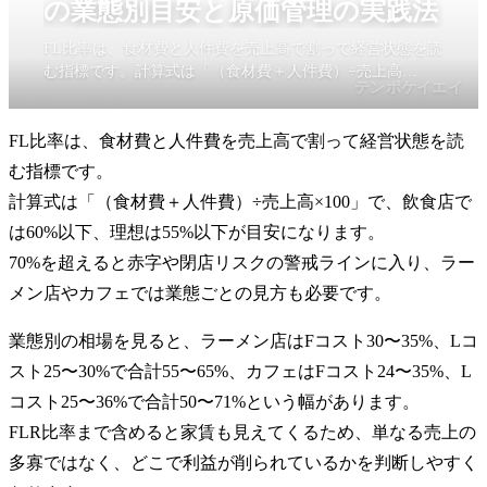
の業態別目安と原価管理の実践法
FL比率は、食材費と人件費を売上高で割って経営状態を読
む指標です。計算式は「（食材費＋人件費）÷売上高
テンポケイエイ
×100」で、飲食店では60%以下、理想は55%以下が目安に
なります。70%を超えると赤字や閉店リスクの警戒ライン
FL比率は、食材費と人件費を売上高で割って経営状態を読
に入り、ラーメン店やカフェでは業態ごとの見方も必要で
す。
む指標です。
計算式は「（食材費＋人件費）÷売上高×100」で、飲食店で
は60%以下、理想は55%以下が目安になります。
70%を超えると赤字や閉店リスクの警戒ラインに入り、ラー
メン店やカフェでは業態ごとの見方も必要です。
業態別の相場を見ると、ラーメン店はFコスト30〜35%、Lコ
スト25〜30%で合計55〜65%、カフェはFコスト24〜35%、L
コスト25〜36%で合計50〜71%という幅があります。
FLR比率まで含めると家賃も見えてくるため、単なる売上の
多寡ではなく、どこで利益が削られているかを判断しやすく