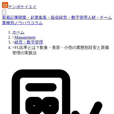
テンポケイエイ
新着記事
開業・起業
集客・販促
経営・数字管理
人材・チーム
業種別ノウハウ
コラム
ホーム
>
Management
>
経営・数字管理
>
FL比率とは？飲食・美容・小売の業態別目安と原価
管理の実践法