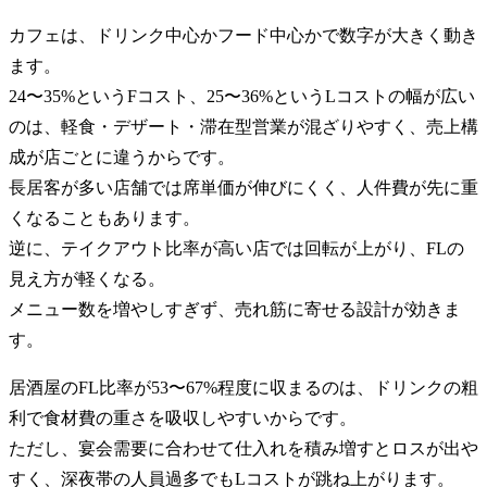
カフェは、ドリンク中心かフード中心かで数字が大きく動き
ます。
24〜35%というFコスト、25〜36%というLコストの幅が広い
のは、軽食・デザート・滞在型営業が混ざりやすく、売上構
成が店ごとに違うからです。
長居客が多い店舗では席単価が伸びにくく、人件費が先に重
くなることもあります。
逆に、テイクアウト比率が高い店では回転が上がり、FLの
見え方が軽くなる。
メニュー数を増やしすぎず、売れ筋に寄せる設計が効きま
す。
居酒屋のFL比率が53〜67%程度に収まるのは、ドリンクの粗
利で食材費の重さを吸収しやすいからです。
ただし、宴会需要に合わせて仕入れを積み増すとロスが出や
すく、深夜帯の人員過多でもLコストが跳ね上がります。