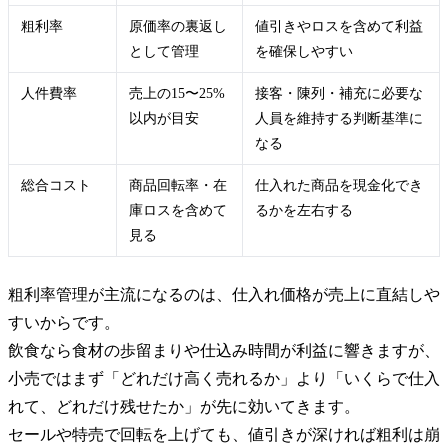
粗利率
原価率の裏返し
値引きやロスを含めて利益
として管理
を確保しやすい
人件費率
売上の15〜25%
接客・陳列・補充に必要な
以内が目安
人員を維持する判断基準に
なる
総合コスト
商品回転率・在
仕入れた商品を現金化でき
庫ロスを含めて
るかを左右する
見る
粗利率管理が主流になるのは、仕入れ価格が売上に直結しや
すいからです。
飲食なら食材の歩留まりや仕込み時間が利益に響きますが、
小売ではまず「どれだけ高く売れるか」より「いくらで仕入
れて、どれだけ残せたか」が先に効いてきます。
セールや特売で回転を上げても、値引きが深ければ粗利は崩