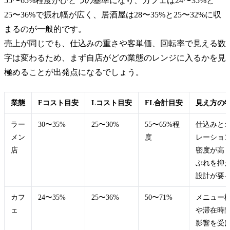
55〜65%程度がひとつの基準になり、カフェは24〜35%と
25〜36%で振れ幅が広く、居酒屋は28〜35%と25〜32%に収
まるのが一般的です。
売上が同じでも、仕込みの重さや客単価、回転率で見える数
字は変わるため、まず自店がどの業態のレンジに入るかを見
極めることが出発点になるでしょう。
業態
Fコスト目安
Lコスト目安
FL合計目安
見え方の
ラー
30〜35%
25〜30%
55〜65%程
仕込みと
メン
度
レーショ
店
密度が高
ぶれを抑
設計が要
カフ
24〜35%
25〜36%
50〜71%
メニュー
ェ
や滞在時
影響を受