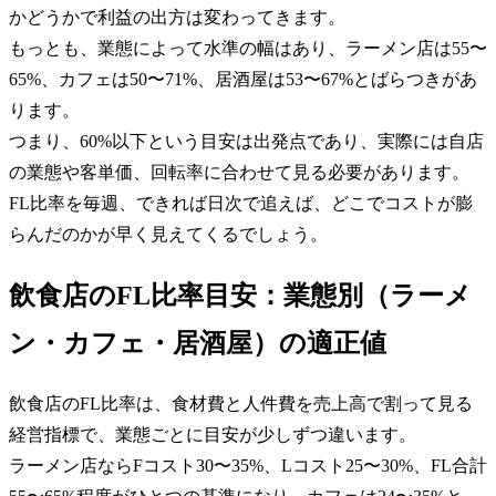
かどうかで利益の出方は変わってきます。
もっとも、業態によって水準の幅はあり、ラーメン店は55〜
65%、カフェは50〜71%、居酒屋は53〜67%とばらつきがあ
ります。
つまり、60%以下という目安は出発点であり、実際には自店
の業態や客単価、回転率に合わせて見る必要があります。
FL比率を毎週、できれば日次で追えば、どこでコストが膨
らんだのかが早く見えてくるでしょう。
飲食店のFL比率目安：業態別（ラーメ
ン・カフェ・居酒屋）の適正値
飲食店のFL比率は、食材費と人件費を売上高で割って見る
経営指標で、業態ごとに目安が少しずつ違います。
ラーメン店ならFコスト30〜35%、Lコスト25〜30%、FL合計