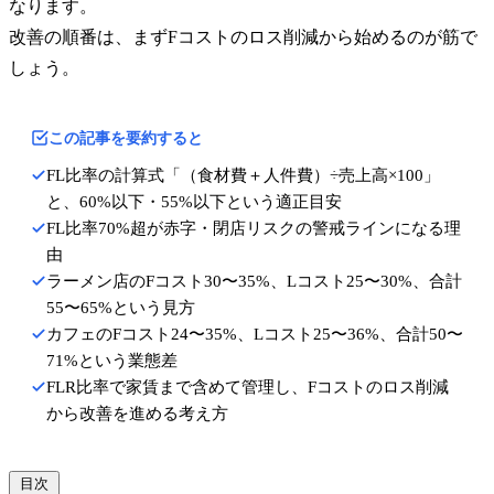
なります。
改善の順番は、まずFコストのロス削減から始めるのが筋で
しょう。
この記事を要約すると
FL比率の計算式「（食材費＋人件費）÷売上高×100」
と、60%以下・55%以下という適正目安
FL比率70%超が赤字・閉店リスクの警戒ラインになる理
由
ラーメン店のFコスト30〜35%、Lコスト25〜30%、合計
55〜65%という見方
カフェのFコスト24〜35%、Lコスト25〜36%、合計50〜
71%という業態差
FLR比率で家賃まで含めて管理し、Fコストのロス削減
から改善を進める考え方
目次