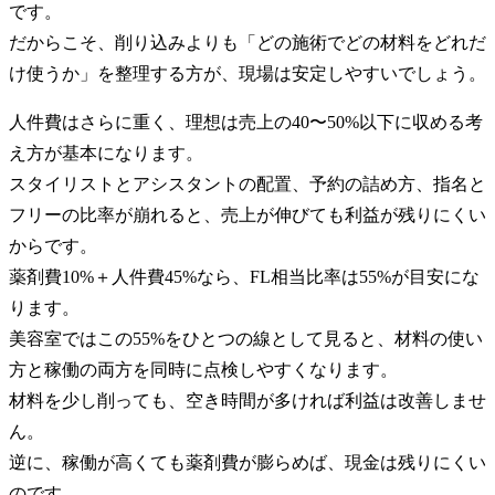
です。
だからこそ、削り込みよりも「どの施術でどの材料をどれだ
け使うか」を整理する方が、現場は安定しやすいでしょう。
人件費はさらに重く、理想は売上の40〜50%以下に収める考
え方が基本になります。
スタイリストとアシスタントの配置、予約の詰め方、指名と
フリーの比率が崩れると、売上が伸びても利益が残りにくい
からです。
薬剤費10%＋人件費45%なら、FL相当比率は55%が目安にな
ります。
美容室ではこの55%をひとつの線として見ると、材料の使い
方と稼働の両方を同時に点検しやすくなります。
材料を少し削っても、空き時間が多ければ利益は改善しませ
ん。
逆に、稼働が高くても薬剤費が膨らめば、現金は残りにくい
のです。