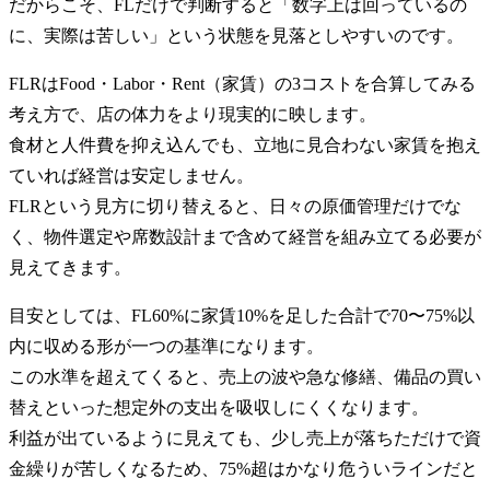
だからこそ、FLだけで判断すると「数字上は回っているの
に、実際は苦しい」という状態を見落としやすいのです。
FLRはFood・Labor・Rent（家賃）の3コストを合算してみる
考え方で、店の体力をより現実的に映します。
食材と人件費を抑え込んでも、立地に見合わない家賃を抱え
ていれば経営は安定しません。
FLRという見方に切り替えると、日々の原価管理だけでな
く、物件選定や席数設計まで含めて経営を組み立てる必要が
見えてきます。
目安としては、FL60%に家賃10%を足した合計で70〜75%以
内に収める形が一つの基準になります。
この水準を超えてくると、売上の波や急な修繕、備品の買い
替えといった想定外の支出を吸収しにくくなります。
利益が出ているように見えても、少し売上が落ちただけで資
金繰りが苦しくなるため、75%超はかなり危ういラインだと