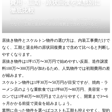
費用・工期・原状回復を業態別に
徹底比較
居抜き物件とスケルトン物件の選び方は、内装工事費だけ
でなく、工期と退去時の原状回復費まで含めて比べると判
テンポケイエイ
断しやすくなります。居抜き物件は1坪15万〜30万円で始
めやすい反面、造作譲渡料100万〜300万円が加わるため、
居抜き物件とスケルトン物件の選び方は、内装工事費だけで
人気物件では初期費用の差が縮みます。
なく、工期と退去時の原状回復費まで含めて比べると判断し
やすくなります。
居抜き物件は1坪15万〜30万円で始めやすい反面、造作譲渡
料100万〜300万円が加わるため、人気物件では初期費用の差
が縮みます。
スケルトン物件は1坪30万〜50万円が目安ですが、焼肉・ラ
ーメン店のような重飲食では1坪60万〜80万円、美容室・サ
ロンでは1坪40万〜80万円まで上がりやすく、開業まで3〜6
ヶ月かかる前提で資金を組みましょう。
業態に合った物件を選べばコストも工期も抑えやすく、契約