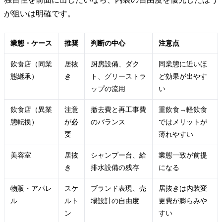
が狙いは明確です。
業態・ケース
推奨
判断の中心
注意点
飲食店（同業
居抜
厨房設備、ダク
同業態に近いほ
態継承）
き
ト、グリーストラ
ど効果が出やす
ップの流用
い
飲食店（異業
注意
撤去費と再工事費
重飲食→軽飲食
態転換）
が必
のバランス
ではメリットが
要
薄れやすい
美容室
居抜
シャンプー台、給
業態一致が前提
き
排水設備の残存
になる
物販・アパレ
スケ
ブランド表現、売
居抜きは内装変
ル
ルト
場設計の自由度
更費が膨らみや
ン
すい