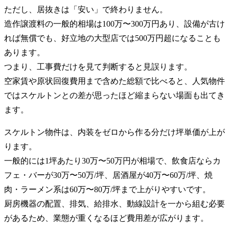
ただし、居抜きは「安い」で終わりません。
造作譲渡料の一般的相場は100万〜300万円あり、設備が古け
れば無償でも、好立地の大型店では500万円超になることも
あります。
つまり、工事費だけを見て判断すると見誤ります。
空家賃や原状回復費用まで含めた総額で比べると、人気物件
ではスケルトンとの差が思ったほど縮まらない場面も出てき
ます。
スケルトン物件は、内装をゼロから作る分だけ坪単価が上が
ります。
一般的には1坪あたり30万〜50万円が相場で、飲食店ならカ
フェ・バーが30万〜50万/坪、居酒屋が40万〜60万/坪、焼
肉・ラーメン系は60万〜80万/坪まで上がりやすいです。
厨房機器の配置、排気、給排水、動線設計を一から組む必要
があるため、業態が重くなるほど費用差が広がります。