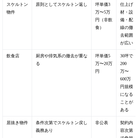
スケルトン
原則としてスケルトン返し
坪単価3
仕上げ
物件
万〜5万
材・設
円（非飲
備・配
食）
線の撤
去範囲
が広い
飲食店
厨房や排気系の撤去が重な
坪単価5
30坪で
る
万〜20万
200
円
万〜
600万
円規模
になる
ことが
ある
居抜き物件
条件次第でスケルトン戻し
非公表
契約内
義務あり
容次第