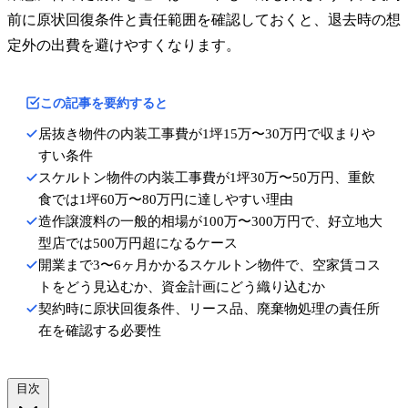
前に原状回復条件と責任範囲を確認しておくと、退去時の想
定外の出費を避けやすくなります。
この記事を要約すると
居抜き物件の内装工事費が1坪15万〜30万円で収まりや
すい条件
スケルトン物件の内装工事費が1坪30万〜50万円、重飲
食では1坪60万〜80万円に達しやすい理由
造作譲渡料の一般的相場が100万〜300万円で、好立地大
型店では500万円超になるケース
開業まで3〜6ヶ月かかるスケルトン物件で、空家賃コス
トをどう見込むか、資金計画にどう織り込むか
契約時に原状回復条件、リース品、廃棄物処理の責任所
在を確認する必要性
目次