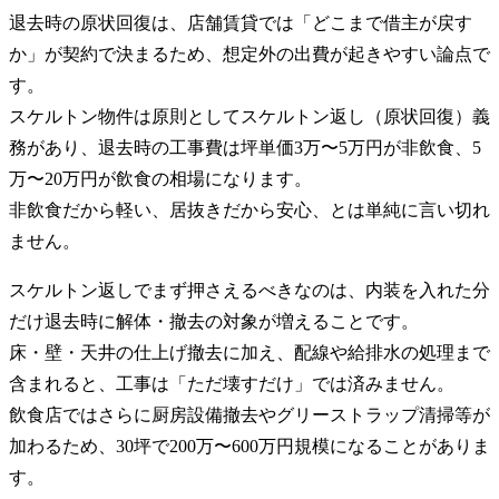
退去時の原状回復は、店舗賃貸では「どこまで借主が戻す
か」が契約で決まるため、想定外の出費が起きやすい論点で
す。
スケルトン物件は原則としてスケルトン返し（原状回復）義
務があり、退去時の工事費は坪単価3万〜5万円が非飲食、5
万〜20万円が飲食の相場になります。
非飲食だから軽い、居抜きだから安心、とは単純に言い切れ
ません。
スケルトン返しでまず押さえるべきなのは、内装を入れた分
だけ退去時に解体・撤去の対象が増えることです。
床・壁・天井の仕上げ撤去に加え、配線や給排水の処理まで
含まれると、工事は「ただ壊すだけ」では済みません。
飲食店ではさらに厨房設備撤去やグリーストラップ清掃等が
加わるため、30坪で200万〜600万円規模になることがありま
す。