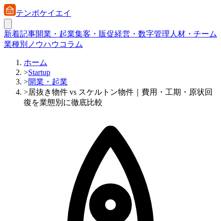
テンポケイエイ
新着記事
開業・起業
集客・販促
経営・数字管理
人材・チーム
業種別ノウハウ
コラム
ホーム
>
Startup
>
開業・起業
>
居抜き物件 vs スケルトン物件｜費用・工期・原状回
復を業態別に徹底比較