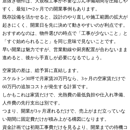
居抜き物件は、大規模工事が不要なぶん準備期間を圧縮しや
すく、最短1〜2ヶ月での開業事例もあります。
既存設備を活かせると、設計のやり直しや施工範囲の拡大が
起きにくく、開業日を先に決めて動きやすいのが利点です。
おすすめなのは、物件選びの時点で「工事が少ないこと」と
「すぐ始められること」を同じ意味で見ないことです。
早い開業は魅力ですが、営業動線や厨房配置が合わないまま
進めると、後から手直しが必要になるでしょう。
空家賃の差は、総予算に直結します。
スケルトン30坪で月家賃20万円なら、3ヶ月の空家賃だけで
60万円の追加コストが発生する計算です。
しかもこれは家賃だけで、光熱費の最低負担や仕入れ準備、
人件費の先行支出は別です。
つまり、開業が3ヶ月遅れるだけで、売上がまだ立っていな
い期間に固定費だけが積み上がる構図になります。
資金計画では初期工事費だけを見るより、開業までの待機コ