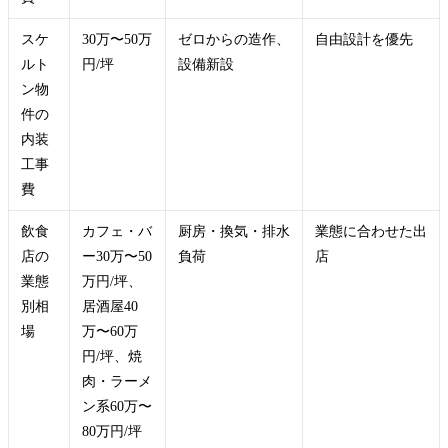
スケ
30万〜50万
ゼロからの造作、
自由設計を優先
ルト
円/坪
設備新設
ン物
件の
内装
工事
費
飲食
カフェ・バ
厨房・換気・排水
業態に合わせた出
店の
ー30万〜50
負荷
店
業態
万円/坪、
別相
居酒屋40
場
万〜60万
円/坪、焼
肉・ラーメ
ン系60万〜
80万円/坪