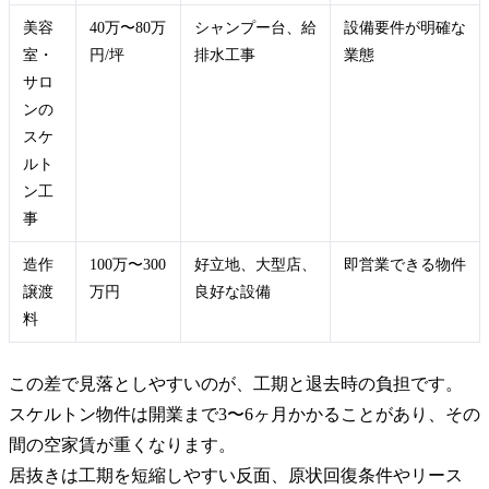
美容
40万〜80万
シャンプー台、給
設備要件が明確な
室・
円/坪
排水工事
業態
サロ
ンの
スケ
ルト
ン工
事
造作
100万〜300
好立地、大型店、
即営業できる物件
譲渡
万円
良好な設備
料
この差で見落としやすいのが、工期と退去時の負担です。
スケルトン物件は開業まで3〜6ヶ月かかることがあり、その
間の空家賃が重くなります。
居抜きは工期を短縮しやすい反面、原状回復条件やリース