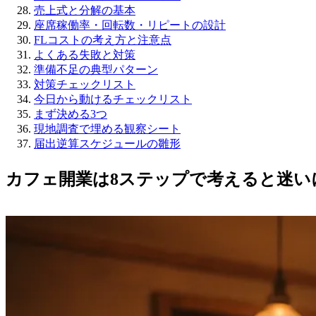
売上式と分解の基本
座席稼働率・回転数・リピートの設計
FLコストの考え方と注意点
よくある失敗と対策
準備不足の典型パターン
対策チェックリスト
今日から動けるチェックリスト
まず決める3つ
現地調査で埋める観察シート
届出逆算スケジュールの雛形
カフェ開業は8ステップで考えると迷い