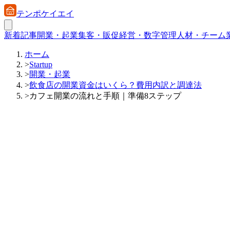
テンポケイエイ
新着記事
開業・起業
集客・販促
経営・数字管理
人材・チーム
ホーム
>
Startup
>
開業・起業
>
飲食店の開業資金はいくら？費用内訳と調達法
>
カフェ開業の流れと手順｜準備8ステップ