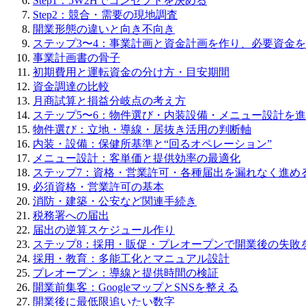
Step1：5W2Hでコンセプトを決める
Step2：競合・需要の現地調査
開業形態の違いと向き不向き
ステップ3〜4：事業計画と資金計画を作り、必要資金
事業計画書の骨子
初期費用と運転資金の分け方・目安期間
資金調達の比較
月商試算と損益分岐点の考え方
ステップ5〜6：物件選び・内装設備・メニュー設計を
物件選び：立地・導線・居抜き活用の判断軸
内装・設備：保健所基準と“回るオペレーション”
メニュー設計：客単価と提供効率の最適化
ステップ7：資格・営業許可・各種届出を漏れなく進め
必須資格・営業許可の基本
消防・建築・公安など関連手続き
税務署への届出
届出の逆算スケジュール作り
ステップ8：採用・販促・プレオープンで開業後の失敗
採用・教育：多能工化とマニュアル設計
プレオープン：導線と提供時間の検証
開業前集客：GoogleマップとSNSを整える
開業後に最低限追いたい数字