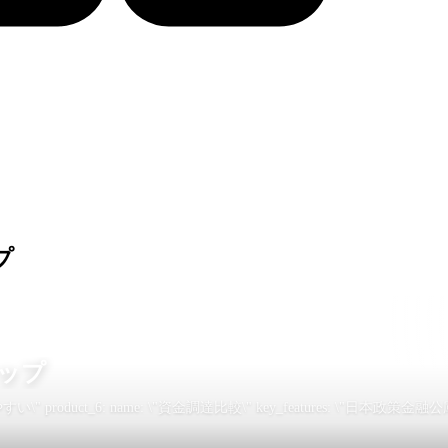
プ
ップ
い\" product_6: name: \"資金調達比較\" key_features