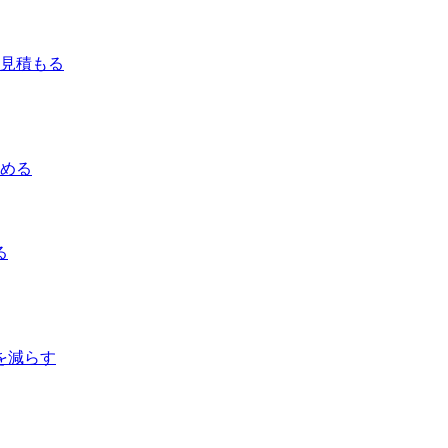
を見積もる
進める
る
を減らす