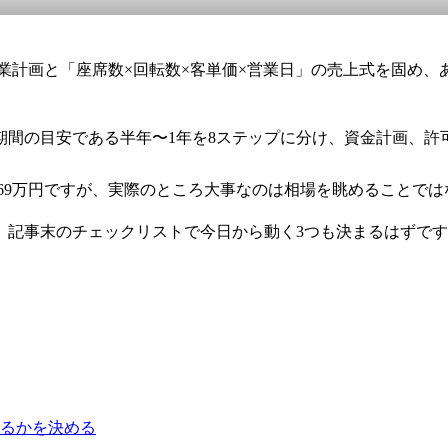
。
の事業計画と「座席数×回転数×客単価×営業日」の売上式を固め
間の目安である半年〜1年を8ステップに分け、資金計画、許可
,069万円ですが、実際のところ大事なのは相場を眺めること
、記事末のチェックリストで今日から動く3つも決まるはずで
売るかを決める