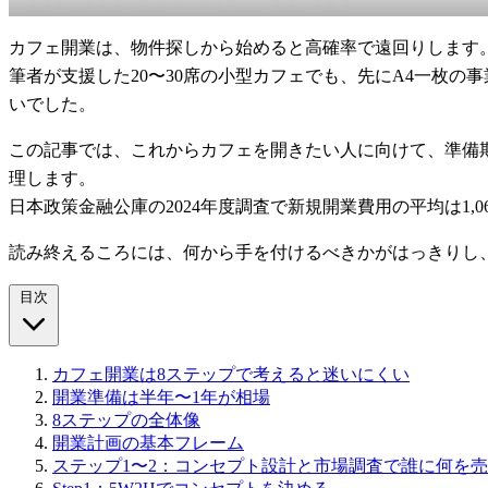
カフェ開業は、物件探しから始めると高確率で遠回りします
筆者が支援した20〜30席の小型カフェでも、先にA4一枚
いでした。
この記事では、これからカフェを開きたい人に向けて、準備期
理します。
日本政策金融公庫の2024年度調査で新規開業費用の平均は1
読み終えるころには、何から手を付けるべきかがはっきりし
目次
カフェ開業は8ステップで考えると迷いにくい
開業準備は半年〜1年が相場
8ステップの全体像
開業計画の基本フレーム
ステップ1〜2：コンセプト設計と市場調査で誰に何を