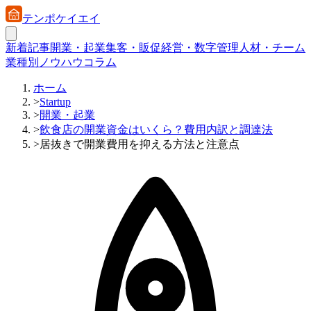
テンポケイエイ
新着記事
開業・起業
集客・販促
経営・数字管理
人材・チーム
業種別ノウハウ
コラム
ホーム
>
Startup
>
開業・起業
>
飲食店の開業資金はいくら？費用内訳と調達法
>
居抜きで開業費用を抑える方法と注意点