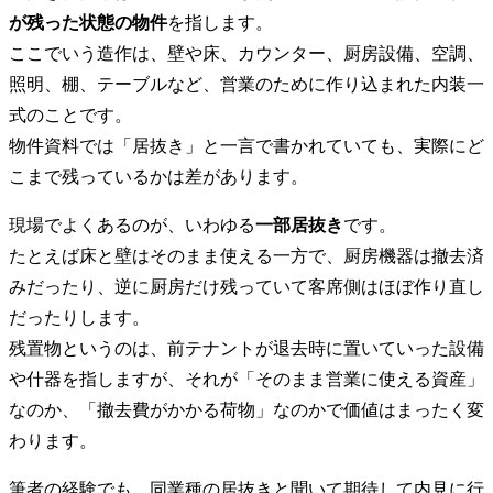
が残った状態の物件
を指します。
ここでいう造作は、壁や床、カウンター、厨房設備、空調、
照明、棚、テーブルなど、営業のために作り込まれた内装一
式のことです。
物件資料では「居抜き」と一言で書かれていても、実際にど
こまで残っているかは差があります。
現場でよくあるのが、いわゆる
一部居抜き
です。
たとえば床と壁はそのまま使える一方で、厨房機器は撤去済
みだったり、逆に厨房だけ残っていて客席側はほぼ作り直し
だったりします。
残置物というのは、前テナントが退去時に置いていった設備
や什器を指しますが、それが「そのまま営業に使える資産」
なのか、「撤去費がかかる荷物」なのかで価値はまったく変
わります。
筆者の経験でも、同業種の居抜きと聞いて期待して内見に行