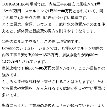
TOHGASHIの相場感では、内装工事の目安は居抜きで
1坪
15〜50万円
、スケルトンで
1坪30〜80万円
とされていて、同
じ面積でも出発点の費用に差が出やすい構造です。
とくに厨房、空調、カウンター、給排水の位置がそのまま使
えると、解体費と新設費の両方を削りやすくなります。
15坪の飲食店で見ると、この差は現実的です。
Lovationのシミュレーションでは、15坪のスケルトン物件の
内装工事目安が
約900〜1,575万円
、居抜き物件が
約600〜
1,170万円
とされています。
単純比較でも
約300〜405万円
の開きがあり、ここが居抜きの
強みです。
もちろん造作譲渡料が上乗せされることはありますが、それ
でも厨房や空調を一から入れるより総額が抑えやすい場面は
多いです。
率直に言うと、同業種の居抜きは「何が残っているか」より