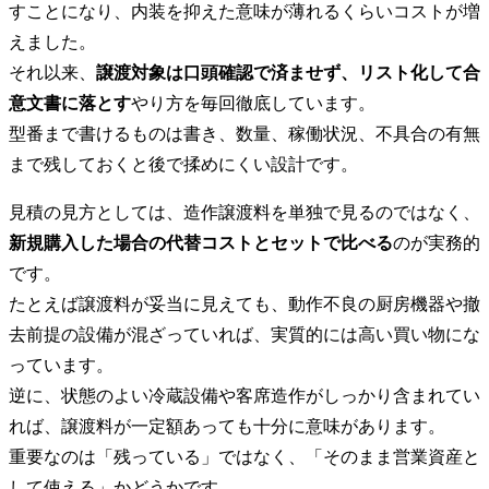
すことになり、内装を抑えた意味が薄れるくらいコストが増
えました。
それ以来、
譲渡対象は口頭確認で済ませず、リスト化して合
意文書に落とす
やり方を毎回徹底しています。
型番まで書けるものは書き、数量、稼働状況、不具合の有無
まで残しておくと後で揉めにくい設計です。
見積の見方としては、造作譲渡料を単独で見るのではなく、
新規購入した場合の代替コストとセットで比べる
のが実務的
です。
たとえば譲渡料が妥当に見えても、動作不良の厨房機器や撤
去前提の設備が混ざっていれば、実質的には高い買い物にな
っています。
逆に、状態のよい冷蔵設備や客席造作がしっかり含まれてい
れば、譲渡料が一定額あっても十分に意味があります。
重要なのは「残っている」ではなく、「そのまま営業資産と
して使える」かどうかです。