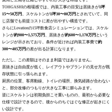
TOHGASHIの相場感では、内装工事の目安は居抜きが
1坪
15〜50万円
、スケルトンが
1坪30〜80万円
とされていて、同
じ店舗でも前提コストに差が出やすい構造です。
さらにLovationの15坪飲食店シミュレーションでは、スケル
トンが
約900〜1,575万円
、居抜きが
約600〜1,170万円
という
レンジが示されており、条件が近ければ内装工事費で
約
300〜405万円
の差が出る計算になります。
ただし、この差額はそのまま利益ではありません。
居抜きは自由度が低く、レイアウトやブランドの見せ方が既
存状態に引っ張られます。
厨房の位置、客席動線、トイレの場所、換気経路が合わない
と、部分改修のつもりが大きな工事に膨らみます。
逆にスケルトンは初期負担こそ重いものの、最初から必要な
仕様で設計できるので、後からのちぐはぐな修正が起きにく
い設計です。