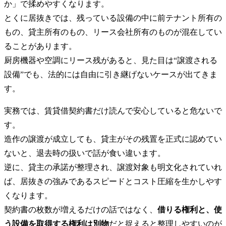
か」で揉めやすくなります。
とくに居抜きでは、残っている設備の中に前テナント所有の
もの、貸主所有のもの、リース会社所有のものが混在してい
ることがあります。
厨房機器や空調にリース残があると、見た目は“譲渡される
設備”でも、法的には自由に引き継げないケースが出てきま
す。
実務では、賃貸借契約書だけ読んで安心していると危ないで
す。
造作の譲渡が成立しても、貸主がその残置を正式に認めてい
ないと、退去時の扱いで話が食い違います。
逆に、貸主の承諾が整理され、譲渡対象も明文化されていれ
ば、居抜きの強みであるスピードとコスト圧縮を生かしやす
くなります。
契約書の枚数が増えるだけの話ではなく、
借りる権利と、使
う設備を取得する権利は別物
だと捉えると整理しやすいのが