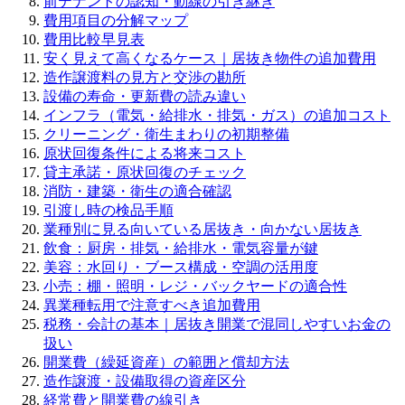
前テナントの認知・動線の引き継ぎ
費用項目の分解マップ
費用比較早見表
安く見えて高くなるケース｜居抜き物件の追加費用
造作譲渡料の見方と交渉の勘所
設備の寿命・更新費の読み違い
インフラ（電気・給排水・排気・ガス）の追加コスト
クリーニング・衛生まわりの初期整備
原状回復条件による将来コスト
貸主承諾・原状回復のチェック
消防・建築・衛生の適合確認
引渡し時の検品手順
業種別に見る向いている居抜き・向かない居抜き
飲食：厨房・排気・給排水・電気容量が鍵
美容：水回り・ブース構成・空調の活用度
小売：棚・照明・レジ・バックヤードの適合性
異業種転用で注意すべき追加費用
税務・会計の基本｜居抜き開業で混同しやすいお金の
扱い
開業費（繰延資産）の範囲と償却方法
造作譲渡・設備取得の資産区分
経常費と開業費の線引き