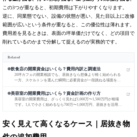
この3つが重なると、初期費用は下がりやすくなります。
逆に、同業態でない、設備の状態が悪い、見た目以上に改修
範囲が広いという条件が重なると、この優位性は薄れます。
費用差を見るときは、表面の坪単価だけでなく、どの項目で
削れているのかまで分解して捉えるのが実務的です。
Related
飲食店の開業資金はいくら？費用内訳と調達法
20坪カフェの開業相談でも、居抜きなら想像より軽く始められる
一方、スケルトンを選んだ瞬間に必要資金が一段跳ねる場面を筆
者は何度も見てきました。実際、日本政策金融公庫の2024年度新
規開業実態調査では開業費用の平均は約985万円ですが、中央値
美容室の開業費用はいくら？資金計画の作り方
は580万円で、500万円未満で始める人も4割以上います。
美容室の開業費用は、ざっくり見れば1,000万〜1,500万円が相場
です。1人で小さく始めるなら700万〜1,000万円、居抜きを活用で
きれば500万〜750万円まで圧縮できることがあります。ただし内
装や水回り、保証金の条件次第で総額は大きく変わります。
安く見えて高くなるケース｜居抜き物
件の追加費用