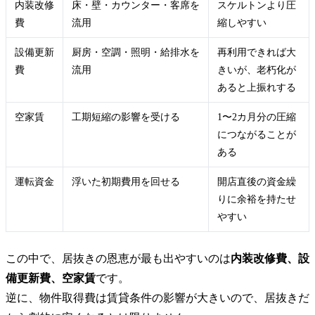
内装改修
床・壁・カウンター・客席を
スケルトンより圧
費
流用
縮しやすい
設備更新
厨房・空調・照明・給排水を
再利用できれば大
費
流用
きいが、老朽化が
あると上振れする
空家賃
工期短縮の影響を受ける
1〜2カ月分の圧縮
につながることが
ある
運転資金
浮いた初期費用を回せる
開店直後の資金繰
りに余裕を持たせ
やすい
この中で、居抜きの恩恵が最も出やすいのは
内装改修費、設
備更新費、空家賃
です。
逆に、物件取得費は賃貸条件の影響が大きいので、居抜きだ