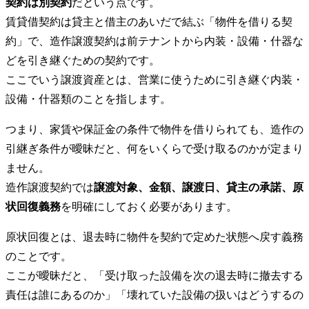
契約は別契約
だという点です。
賃貸借契約は貸主と借主のあいだで結ぶ「物件を借りる契
約」で、造作譲渡契約は前テナントから内装・設備・什器な
どを引き継ぐための契約です。
ここでいう譲渡資産とは、営業に使うために引き継ぐ内装・
設備・什器類のことを指します。
つまり、家賃や保証金の条件で物件を借りられても、造作の
引継ぎ条件が曖昧だと、何をいくらで受け取るのかが定まり
ません。
造作譲渡契約では
譲渡対象、金額、譲渡日、貸主の承諾、原
状回復義務
を明確にしておく必要があります。
原状回復とは、退去時に物件を契約で定めた状態へ戻す義務
のことです。
ここが曖昧だと、「受け取った設備を次の退去時に撤去する
責任は誰にあるのか」「壊れていた設備の扱いはどうするの