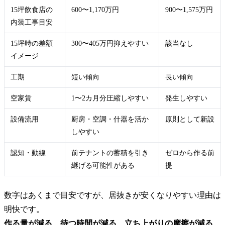
15坪飲食店の
600〜1,170万円
900〜1,575万円
内装工事目安
15坪時の差額
300〜405万円抑えやすい
該当なし
イメージ
工期
短い傾向
長い傾向
空家賃
1〜2カ月分圧縮しやすい
発生しやすい
設備流用
厨房・空調・什器を活か
原則として新設
しやすい
認知・動線
前テナントの蓄積を引き
ゼロから作る前
継げる可能性がある
提
数字はあくまで目安ですが、居抜きが安くなりやすい理由は
明快です。
作る量が減る、待つ時間が減る、立ち上がりの摩擦が減る
。