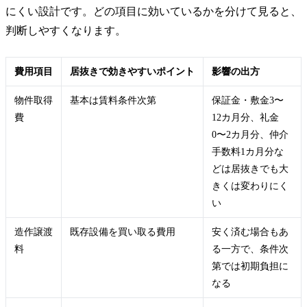
にくい設計です。どの項目に効いているかを分けて見ると、
判断しやすくなります。
費用項目
居抜きで効きやすいポイント
影響の出方
物件取得
基本は賃料条件次第
保証金・敷金3〜
費
12カ月分、礼金
0〜2カ月分、仲介
手数料1カ月分な
どは居抜きでも大
きくは変わりにく
い
造作譲渡
既存設備を買い取る費用
安く済む場合もあ
料
る一方で、条件次
第では初期負担に
なる