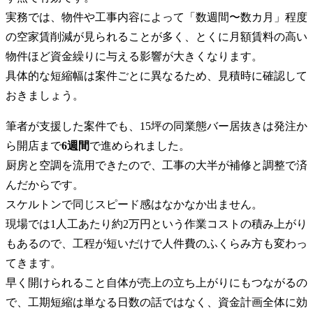
実務では、物件や工事内容によって「数週間〜数カ月」程度
の空家賃削減が見られることが多く、とくに月額賃料の高い
物件ほど資金繰りに与える影響が大きくなります。
具体的な短縮幅は案件ごとに異なるため、見積時に確認して
おきましょう。
筆者が支援した案件でも、15坪の同業態バー居抜きは発注か
ら開店まで
6週間
で進められました。
厨房と空調を流用できたので、工事の大半が補修と調整で済
んだからです。
スケルトンで同じスピード感はなかなか出ません。
現場では1人工あたり約2万円という作業コストの積み上がり
もあるので、工程が短いだけで人件費のふくらみ方も変わっ
てきます。
早く開けられること自体が売上の立ち上がりにもつながるの
で、工期短縮は単なる日数の話ではなく、資金計画全体に効