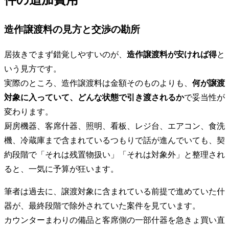
造作譲渡料の見方と交渉の勘所
居抜きでまず錯覚しやすいのが、
造作譲渡料が安ければ得
と
いう見方です。
実際のところ、造作譲渡料は金額そのものよりも、
何が譲渡
対象に入っていて、どんな状態で引き渡されるか
で妥当性が
変わります。
厨房機器、客席什器、照明、看板、レジ台、エアコン、食洗
機、冷蔵庫まで含まれているつもりで話が進んでいても、契
約段階で「それは残置物扱い」「それは対象外」と整理され
ると、一気に予算が狂います。
筆者は過去に、譲渡対象に含まれている前提で進めていた什
器が、最終段階で除外されていた案件を見ています。
カウンターまわりの備品と客席側の一部什器を急きょ買い直