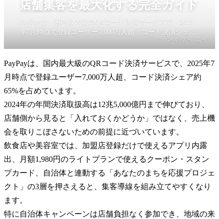
店舗集客を最大化する完全ガイド
PayPayは、国内最大級のQRコード決済サービスで、2025
年7月時点で登録ユーザー7,000万人超、コード決済シェア
テンポケイエイ
約65%を占めています。2024年の年間決済取扱高は12兆
5,000億円まで伸びており、店舗側から見ると「入れておく
PayPayは、国内最大級のQRコード決済サービスで、2025年7
かどうか」ではなく、売上機会を取りこぼさないための前
提に近づいています。
月時点で登録ユーザー7,000万人超、コード決済シェア約
65%を占めています。
2024年の年間決済取扱高は12兆5,000億円まで伸びており、
店舗側から見ると「入れておくかどうか」ではなく、売上機
会を取りこぼさないための前提に近づいています。
飲食店や美容室では、加盟店登録だけで使えるアプリ内露
出、月額1,980円のライトプランで使えるクーポン・スタン
プカード、自治体と連動する「あなたのまちを応援プロジェ
クト」の3層を押さえると、集客導線を組み立てやすくなり
ます。
特に自治体キャンペーンは店舗負担なく参加でき、地域の来