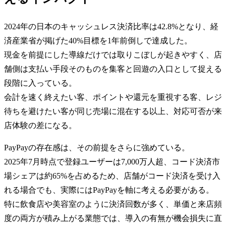
2024年の日本のキャッシュレス決済比率は42.8%となり、経
済産業省が掲げた40%目標を1年前倒しで達成した。
現金を前提にした導線だけでは取りこぼしが起きやすく、店
舗側は支払い手段そのものを集客と回遊の入口として捉える
段階に入っている。
会計を速く終えたい客、ポイントや還元を重視する客、レジ
待ちを避けたい客が同じ売場に混在する以上、対応可否が来
店体験の差になる。
PayPayの存在感は、その前提をさらに強めている。
2025年7月時点で登録ユーザーは7,000万人超、コード決済市
場シェアは約65%を占めるため、店舗がコード決済を受け入
れる場合でも、実際にはPayPayを軸に考える必要がある。
特に飲食店や美容室のように決済回数が多く、単価と来店頻
度の両方が積み上がる業態では、導入の有無が機会損失に直