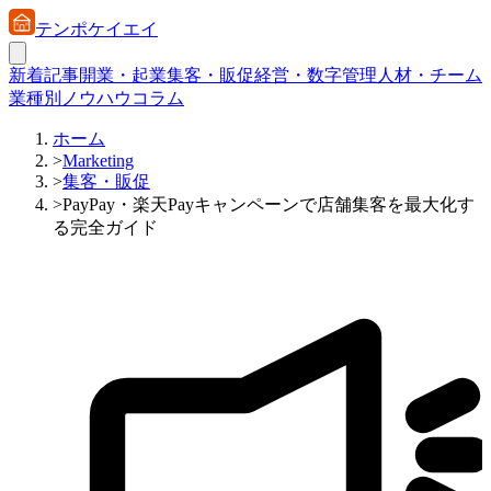
テンポケイエイ
新着記事
開業・起業
集客・販促
経営・数字管理
人材・チーム
業種別ノウハウ
コラム
ホーム
>
Marketing
>
集客・販促
>
PayPay・楽天Payキャンペーンで店舗集客を最大化す
る完全ガイド