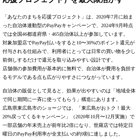
「あなたのまちを応援プロジェクト」は、2020年7月に始ま
った自治体連動型のPayPayキャンペーンで、2024年9月時点
では全国46都道府県・465自治体以上が参加しています。
対象加盟店でPayPay払いをすると10〜30%のポイント還元が
付与される仕組みで、利用者にとっては日常の買い物を少し
前倒しするだけで還元を取り込みやすい設計です。
店舗側の参加費用が基本的に無料で、自治体が費用を負担す
るモデルである点も広がりやすさにつながっています。
自治体の販促として見ると、効果が出やすいのは「地域全体
で同じ期間に一斉に使ってもらう」構造にあります。
広島県東広島市のショージでは、「東広島がおトク！最大
20%戻ってくるキャンペーン」（2020年10月〜12月実施）で
一部店舗の年末売上が前年比2倍になり、世羅店では特定日
曜日のPayPay利用率が全支払いの約9割に達しました。