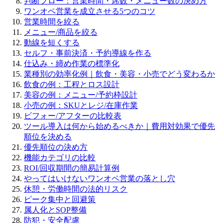
判断フロー：営業時間・席数・メニュー数の決め方
ワンオペ営業を成立させる5つのコツ
営業時間を絞る
メニュー/商品を絞る
動線を短くする
セルフ・事前決済・予約導線を作る
仕込み・締め作業の標準化
業種別の効率化例｜飲食・美容・小売でどう変わるか
飲食の例：工程とロス設計
美容の例：メニュー/予約枠設計
小売の例：SKUとレジ/在庫作業
ビフォー/アフターの比較表
ツール導入は何から始めるべきか｜費用対効果で優先
順位を決める
優先順位の決め方
機能カテゴリの比較
ROI/回収期間の簡易計算例
やってはいけないワンオペ営業の落とし穴
休憩・労働時間の法的リスク
ピーク集中と回避策
属人化とSOP整備
防犯・安全配慮