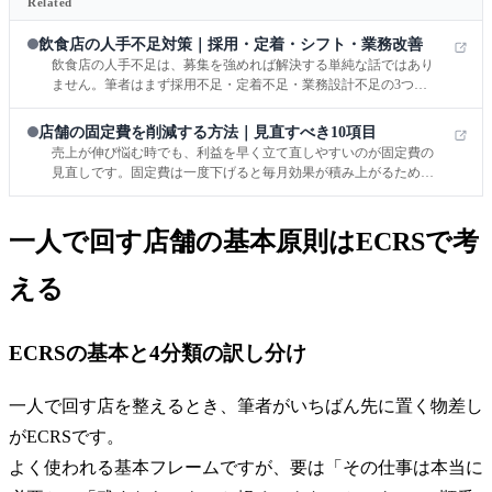
Related
飲食店の人手不足対策｜採用・定着・シフト・業務改善
飲食店の人手不足は、募集を強めれば解決する単純な話ではあり
ません。筆者はまず採用不足・定着不足・業務設計不足の3つに
分けて診断し、対策を同時に走らせることが重要だと考えていま
す。
店舗の固定費を削減する方法｜見直すべき10項目
売上が伸び悩む時でも、利益を早く立て直しやすいのが固定費の
見直しです。固定費は一度下げると毎月効果が積み上がるため、
店舗経営では原価調整より先に手を付ける価値がある場面が少な
くありません。
一人で回す店舗の基本原則はECRSで考
える
ECRSの基本と4分類の訳し分け
一人で回す店を整えるとき、筆者がいちばん先に置く物差し
がECRSです。
よく使われる基本フレームですが、要は「その仕事は本当に