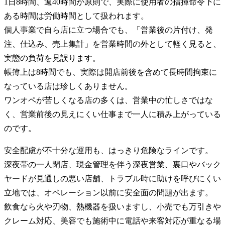
1日8時間、週40時間が原則で、実際に使用者の指揮命令下に
ある時間は労働時間として扱われます。
個人事業で自ら店に立つ場合でも、「営業後の片付け、発
注、仕込み、売上集計」を営業時間の外として軽く見ると、
実態の負荷を見誤ります。
帳簿上は8時間でも、実際は開店前後を含めて長時間拘束に
なっている店は珍しくありません。
ワンオペが苦しくなる店の多くは、営業中の忙しさではな
く、営業前後の見えにくい仕事まで一人に積み上がっている
のです。
安全配慮が不十分な運用も、はっきり危険なラインです。
深夜帯の一人閉店、現金管理を伴う深夜営業、裏口やバック
ヤードが見通しの悪い店舗、トラブル時に助けを呼びにくい
立地では、オペレーション以前に安全面の問題が出ます。
飲食なら火や刃物、熱機器を扱いますし、小売でも万引きや
クレーム対応、美容でも施術中に電話や来客対応が重なる場