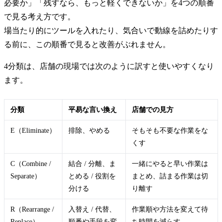
必要か」「残すなら、もっと軽くできないか」を4つの順番
で見る考え方です。
場当たり的にツールを入れたり、気合いで動線を詰めたりす
る前に、この順番で見ると改善がぶれません。
4分類は、店舗の現場では次のように訳すと使いやすくなり
ます。
分類
平易な言い換え
店舗での見方
E（Eliminate）
排除、やめる
そもそも不要な作業をな
くす
C（Combine /
結合 / 分離、ま
一緒にやると早い作業は
Separate）
とめる / 役割を
まとめ、詰まる作業は切
分ける
り離す
R（Rearrange /
入替え / 代替、
作業順や方法を変えて待
Replace）
順番や手段を変
ち時間を減らす