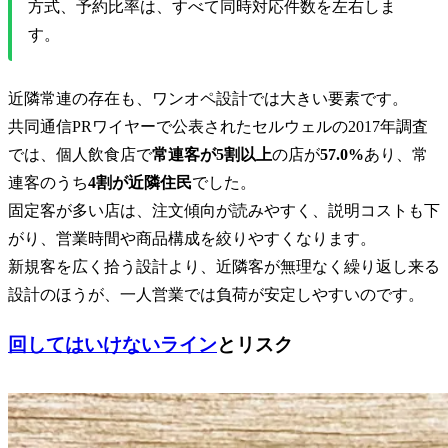
方式、予約比率は、すべて同時対応件数を左右しま
す。
近隣常連の存在も、ワンオペ設計では大きい要素です。
共同通信PRワイヤーで公表されたセルウェルの2017年調査
では、個人飲食店で
常連客が5割以上
の店が
57.0%
あり、常
連客のうち
4割が近隣住民
でした。
固定客が多い店は、注文傾向が読みやすく、説明コストも下
がり、営業時間や商品構成を絞りやすくなります。
新規客を広く拾う設計より、近隣客が無理なく繰り返し来る
設計のほうが、一人営業では負荷が安定しやすいのです。
回してはいけないライン
とリスク