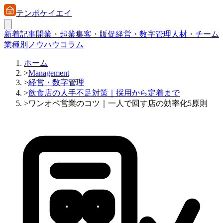
テンポケイエイ
新着記事
開業・起業
集客・販促
経営・数字管理
人材・チーム
業種別ノウハウ
コラム
ホーム
>
Management
>
経営・数字管理
>
飲食店の人手不足対策｜採用から定着まで
>
ワンオペ営業のコツ｜一人で回す店の効率化5原則