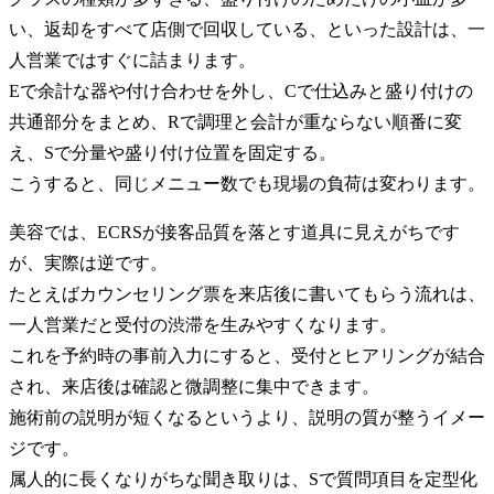
い、返却をすべて店側で回収している、といった設計は、一
人営業ではすぐに詰まります。
Eで余計な器や付け合わせを外し、Cで仕込みと盛り付けの
共通部分をまとめ、Rで調理と会計が重ならない順番に変
え、Sで分量や盛り付け位置を固定する。
こうすると、同じメニュー数でも現場の負荷は変わります。
美容では、ECRSが接客品質を落とす道具に見えがちです
が、実際は逆です。
たとえばカウンセリング票を来店後に書いてもらう流れは、
一人営業だと受付の渋滞を生みやすくなります。
これを予約時の事前入力にすると、受付とヒアリングが結合
され、来店後は確認と微調整に集中できます。
施術前の説明が短くなるというより、説明の質が整うイメー
ジです。
属人的に長くなりがちな聞き取りは、Sで質問項目を定型化