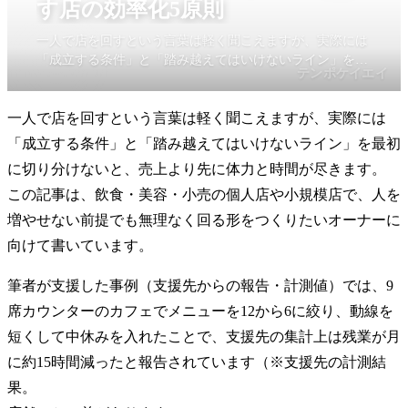
す店の効率化5原則
一人で店を回すという言葉は軽く聞こえますが、実際には
「成立する条件」と「踏み越えてはいけないライン」を最
テンポケイエイ
初に切り分けないと、売上より先に体力と時間が尽きま
す。この記事は、飲食・美容・小売の個人店や小規模店
一人で店を回すという言葉は軽く聞こえますが、実際には
で、人を増やせない前提でも無理なく回る形をつくりたい
オーナーに向けて書いています。
「成立する条件」と「踏み越えてはいけないライン」を最初
に切り分けないと、売上より先に体力と時間が尽きます。
この記事は、飲食・美容・小売の個人店や小規模店で、人を
増やせない前提でも無理なく回る形をつくりたいオーナーに
向けて書いています。
筆者が支援した事例（支援先からの報告・計測値）では、9
席カウンターのカフェでメニューを12から6に絞り、動線を
短くして中休みを入れたことで、支援先の集計上は残業が月
に約15時間減ったと報告されています（※支援先の計測結
果。