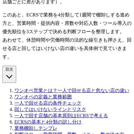
店舗ごとに差があります）。
このあと、ECRSで業務を4分類して1週間で棚卸しする進め
方と、営業時間・提供内容・席数や対応人数・ツール導入の
優先順位を3ステップで決める判断フローを整理します。
あわせて、休憩時間や労働時間の法的な線引きも押さえ、回
せる店と回してはいけない店の違いを具体例で見ていきま
す。
目次
ワンオペ営業とは？一人で回せる店と危ない店の違い
ワンオペの定義と業務範囲
一人で回せる店の条件チェック
回してはいけないラインとリスク
一人で回す店舗の基本原則はECRSで考える
ECRSの基本と4分類の訳し分け
業務棚卸しテンプレ