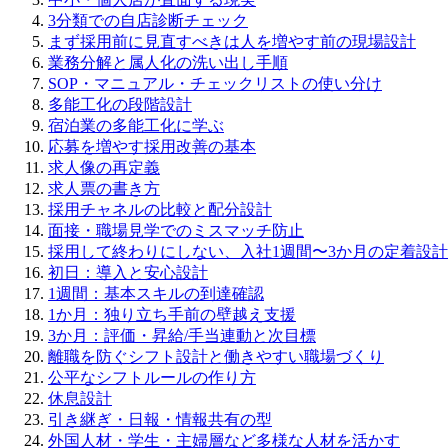
3分類での自店診断チェック
まず採用前に見直すべきは人を増やす前の現場設計
業務分解と属人化の洗い出し手順
SOP・マニュアル・チェックリストの使い分け
多能工化の段階設計
宿泊業の多能工化に学ぶ
応募を増やす採用改善の基本
求人像の再定義
求人票の書き方
採用チャネルの比較と配分設計
面接・職場見学でのミスマッチ防止
採用して終わりにしない、入社1週間〜3か月の定着設計
初日：導入と安心設計
1週間：基本スキルの到達確認
1か月：独り立ち手前の壁越え支援
3か月：評価・昇給/手当連動と次目標
離職を防ぐシフト設計と働きやすい職場づくり
公平なシフトルールの作り方
休息設計
引き継ぎ・日報・情報共有の型
外国人材・学生・主婦層など多様な人材を活かす