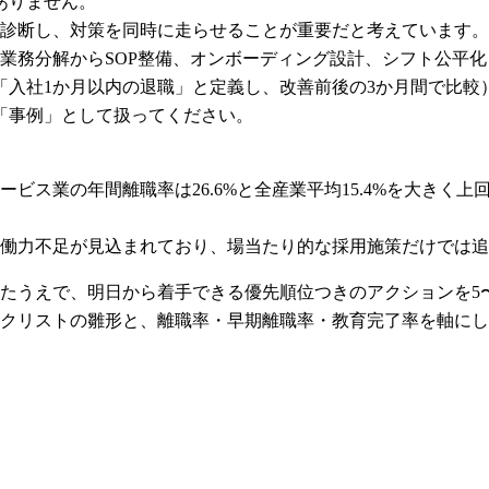
ありません。
て診断し、対策を同時に走らせることが重要だと考えています。
業務分解からSOP整備、オンボーディング設計、シフト公平
「入社1か月以内の退職」と定義し、改善前後の3か月間で比較
「事例」として扱ってください。
ス業の年間離職率は26.6%と全産業平均15.4%を大きく上回り
の労働力不足が見込まれており、場当たり的な採用施策だけでは
たうえで、明日から着手できる優先順位つきのアクションを5
クリストの雛形と、離職率・早期離職率・教育完了率を軸にし