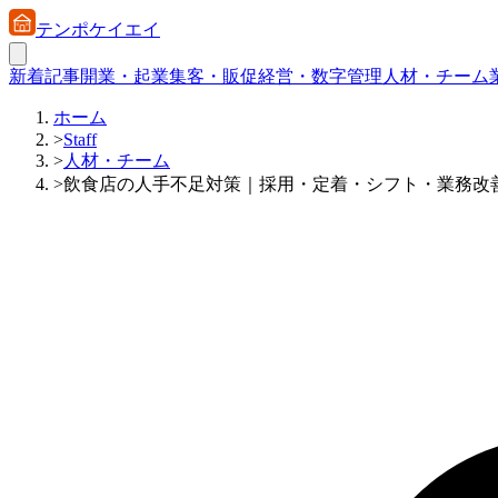
テンポケイエイ
新着記事
開業・起業
集客・販促
経営・数字管理
人材・チーム
ホーム
>
Staff
>
人材・チーム
>
飲食店の人手不足対策｜採用・定着・シフト・業務改