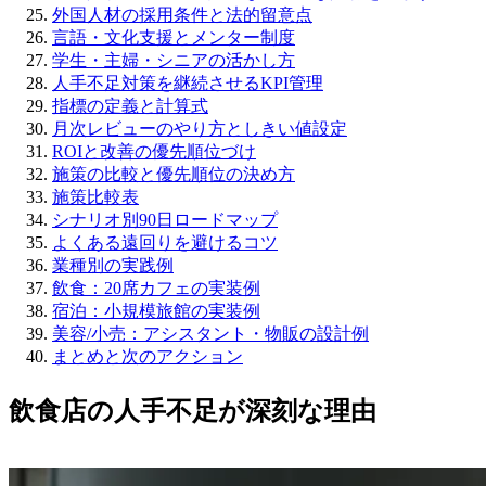
外国人材の採用条件と法的留意点
言語・文化支援とメンター制度
学生・主婦・シニアの活かし方
人手不足対策を継続させるKPI管理
指標の定義と計算式
月次レビューのやり方としきい値設定
ROIと改善の優先順位づけ
施策の比較と優先順位の決め方
施策比較表
シナリオ別90日ロードマップ
よくある遠回りを避けるコツ
業種別の実践例
飲食：20席カフェの実装例
宿泊：小規模旅館の実装例
美容/小売：アシスタント・物販の設計例
まとめと次のアクション
飲食店の人手不足が深刻な理由