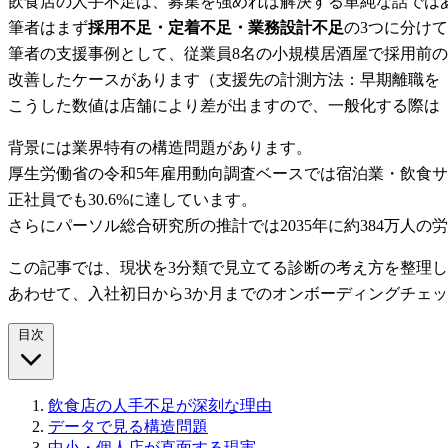
飲食店の人手不足は、募集を強めれば解決する単純な話では
筆者はまず
採用不足・定着不足・業務設計不足
の3つに分け
筆者の支援事例として、従業員8名の小規模居酒屋で採用前の
改善したケースがあります（支援先の計測方法：早期離職を
こうした数値は店舗により差が出ますので、一般化する際は
背景には業界特有の構造問題があります。
厚生労働省の令和5年雇用動向調査ベースでは宿泊業・飲食サービ
正社員でも30.6%に達しています。
さらにパーソル総合研究所の推計では2035年に約384万人
この記事では、現状を3分類で見立てる診断の考え方を整理し
あわせて、入社初日から3か月までのオンボーディングチェッ
目次
飲食店の人手不足が深刻な理由
データで見る構造問題
中小・個人店が直面する現実