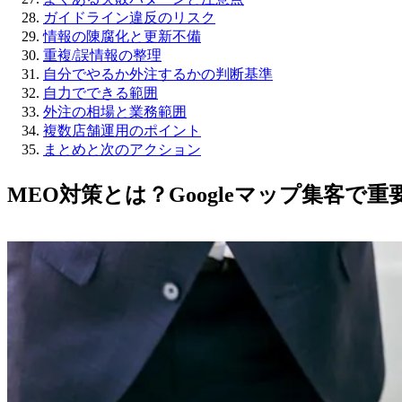
ガイドライン違反のリスク
情報の陳腐化と更新不備
重複/誤情報の整理
自分でやるか外注するかの判断基準
自力でできる範囲
外注の相場と業務範囲
複数店舗運用のポイント
まとめと次のアクション
MEO対策とは？Googleマップ集客で重