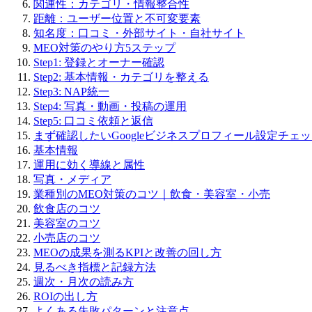
関連性：カテゴリ・情報整合性
距離：ユーザー位置と不可変要素
知名度：口コミ・外部サイト・自社サイト
MEO対策のやり方5ステップ
Step1: 登録とオーナー確認
Step2: 基本情報・カテゴリを整える
Step3: NAP統一
Step4: 写真・動画・投稿の運用
Step5: 口コミ依頼と返信
まず確認したいGoogleビジネスプロフィール設定チェ
基本情報
運用に効く導線と属性
写真・メディア
業種別のMEO対策のコツ｜飲食・美容室・小売
飲食店のコツ
美容室のコツ
小売店のコツ
MEOの成果を測るKPIと改善の回し方
見るべき指標と記録方法
週次・月次の読み方
ROIの出し方
よくある失敗パターンと注意点