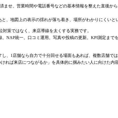
確認を済ませ、営業時間や電話番号などの基本情報を整えた直後
たあと、地図上の表示の揺れが落ち着き、場所がわかりにくいと
の順位対策ではなく、来店導線を太くする実務です。
録、NAP統一、口コミ運用、写真や投稿の更新、KPI測定まで
すし、1店舗なら自力で十分回せる場面もあれば、複数店舗で
つければ来店につながるか」を具体的に掴みたい人に向けた内