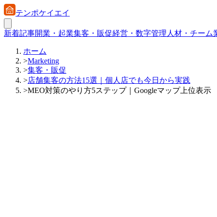
テンポケイエイ
新着記事
開業・起業
集客・販促
経営・数字管理
人材・チーム
ホーム
>
Marketing
>
集客・販促
>
店舗集客の方法15選｜個人店でも今日から実践
>
MEO対策のやり方5ステップ｜Googleマップ上位表示