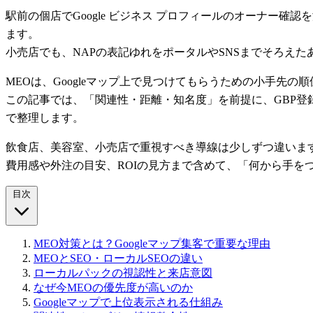
駅前の個店でGoogle ビジネス プロフィールのオーナー
ます。
小売店でも、NAPの表記ゆれをポータルやSNSまでそろえ
MEOは、Googleマップ上で見つけてもらうための小手先
この記事では、「関連性・距離・知名度」を前提に、GBP登
で整理します。
飲食店、美容室、小売店で重視すべき導線は少しずつ違いま
費用感や外注の目安、ROIの見方まで含めて、「何から手を
目次
MEO対策とは？Googleマップ集客で重要な理由
MEOとSEO・ローカルSEOの違い
ローカルパックの視認性と来店意図
なぜ今MEOの優先度が高いのか
Googleマップで上位表示される仕組み